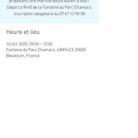
proposons une marche douce ouvert à tous !
Départ à 9h45 de la Fontaine du Parc Chamars.
Inscription obligatoire au 07 67 12 90 58
Heure et lieu
10 oct. 2025, 09:45 – 12:00
Fontaine du Parc Chamars, 62M9+C3, 25000
Besançon, France
Partager cet événement
Association Créatrice de Lien Social
contact.creaso@gmail.com