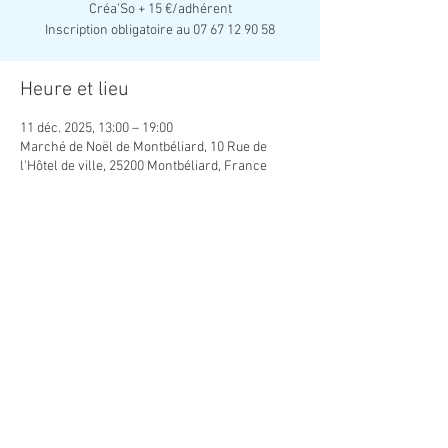
Créa’So + 15 €/adhérent
Inscription obligatoire au 07 67 12 90 58
Heure et lieu
11 déc. 2025, 13:00 – 19:00
Marché de Noël de Montbéliard, 10 Rue de
l'Hôtel de ville, 25200 Montbéliard, France
Partager cet événement
Association Créatrice de Lien Social
contact.creaso@gmail.com