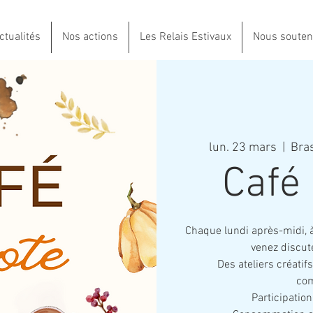
ctualités
Nos actions
Les Relais Estivaux
Nous souten
lun. 23 mars
  |  
Bras
Café
Chaque lundi après-midi, à
venez discut
Des ateliers créati
co
Participatio