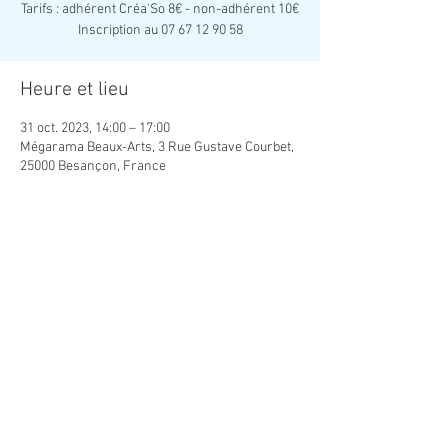
Tarifs : adhérent Créa'So 8€ - non-adhérent 10€
Inscription au 07 67 12 90 58
Heure et lieu
31 oct. 2023, 14:00 – 17:00
Mégarama Beaux-Arts, 3 Rue Gustave Courbet,
25000 Besançon, France
Partager cet événement
Association Créatrice de Lien Social
contact.creaso@gmail.com