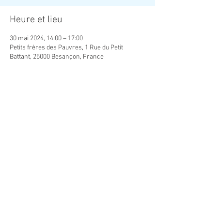
Heure et lieu
30 mai 2024, 14:00 – 17:00
Petits frères des Pauvres, 1 Rue du Petit
Battant, 25000 Besançon, France
Partager cet événement
Association Créatrice de Lien Social
contact.creaso@gmail.com
Copyright ©
2019-2026
Association Créatrice de
Lien Social.
Tous droits réservés.