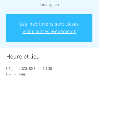
Inscription
Les inscriptions sont closes
Voir d'autres événements
Heure et lieu
06 juil. 2023, 08:00 – 10:00
Lieu à définir
Partager cet événement
Association Créatrice de Lien Social