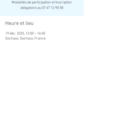
Modalités de participation et Inscription
obligatoire au 07 67 12 90 58
Heure et lieu
19 déc. 2025, 12:00 – 16:00
Sochaux, Sochaux, France
Partager cet événement
Association Créatrice de Lien Social
contact.creaso@gmail.com
Copyright ©
2019-2026
Association Créatrice de