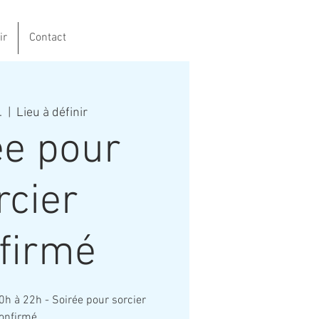
ir
Contact
.
  |  
Lieu à définir
ée pour
rcier
firmé
20h à 22h - Soirée pour sorcier
onfirmé