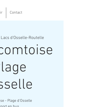
ir
Contact
 Lacs d'Osselle-Routelle
 comtoise
Plage
sselle
se - Plage d'Osselle
port en bus