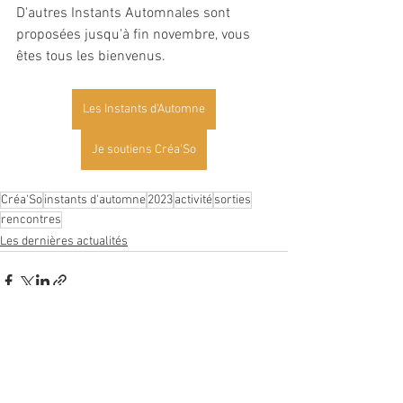
D'autres Instants Automnales sont 
proposées jusqu'à fin novembre, vous 
êtes tous les bienvenus. 
Les Instants d'Automne
Je soutiens Créa'So
Créa'So
instants d'automne
2023
activité
sorties
rencontres
Les dernières actualités
Voir tout
Posts récents