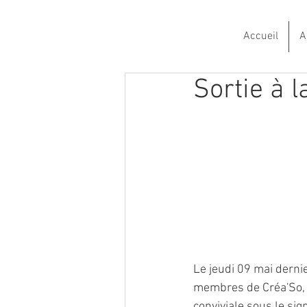
Accueil
A
Sortie à 
Le jeudi 09 mai dernier
membres de Créa'So, l
conviviale sous le si