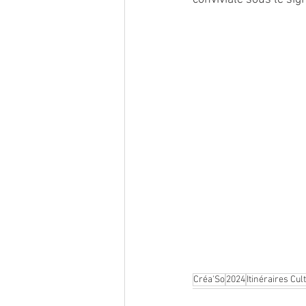
Créa'So
2024
Itinéraires Cu