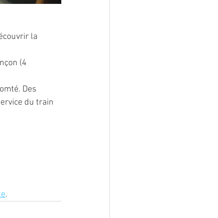
couvrir la 
nçon (4 
Comté. Des 
rvice du train 
te
.