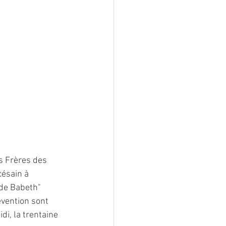
s Frères des 
ésain à 
de Babeth" 
évention sont 
idi, la trentaine 