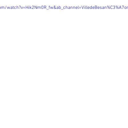
com/watch?v=Hik2Nm0R_fw&ab_channel=VilledeBesan%C3%A7o