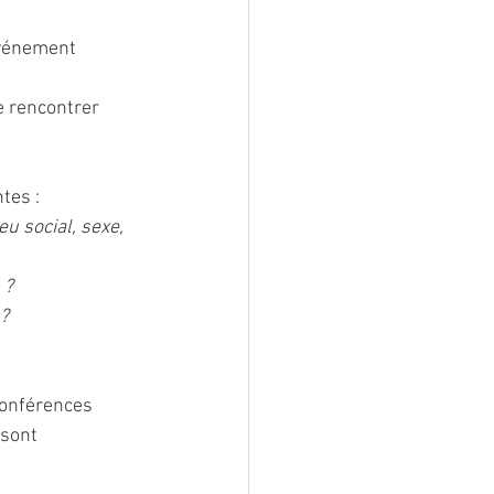
événement 
e rencontrer 
tes : 
u social, sexe, 
 ?
?
conférences 
sont  