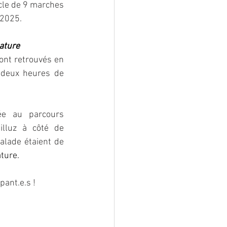
cle de 9 marches 
 2025. 
ature
ont retrouvés en 
 deux heures de 
ée au parcours 
illuz à côté de 
alade étaient de
ature.
pant.e.s !