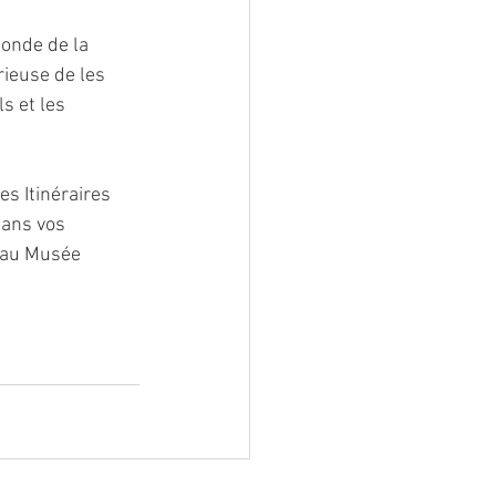
monde de la 
rieuse de les 
s et les 
s Itinéraires 
dans vos 
e au Musée 