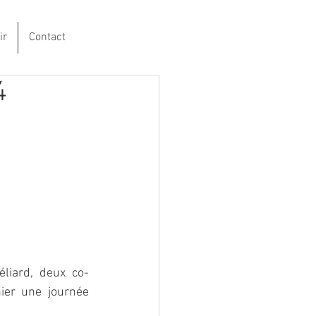
ir
Contact
4
liard, deux co-
er une journée 